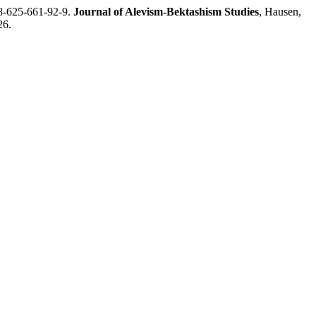
978-625-661-92-9.
Journal of Alevism-Bektashism Studies
, Hausen,
26.